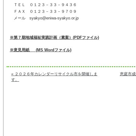
ＴＥＬ ０１２３－３３－９４３６
ＦＡＸ ０１２３－３３－９７０９
メール syakyo@eniwa-syakyo.or.jp
※第７期地域福祉実践計画（素案）(PDFファイル)
※
意見用紙 (MS Wordファイル)
« ２０２６年カレンダーリサイクル市を開催しま
恵庭市成
す。