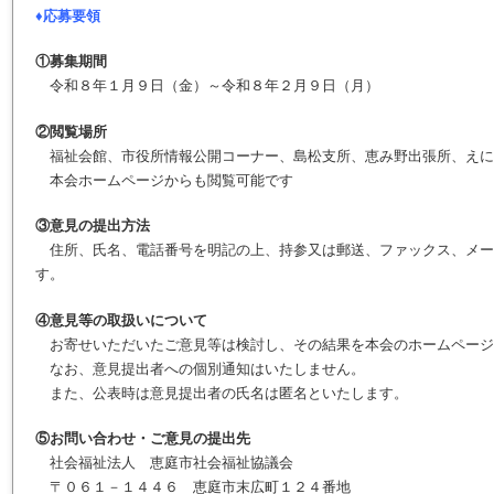
♦応募要領
①募集期間
令和８年１月９日（金）～令和８年２月９日（月）
②閲覧場所
福祉会館、市役所情報公開コーナー、島松支所、恵み野出張所、えに
本会ホームページからも閲覧可能です
③意見の提出方法
住所、氏名、電話番号を明記の上、持参又は郵送、ファックス、メー
す。
④意見等の取扱いについて
お寄せいただいたご意見等は検討し、その結果を本会のホームページ
なお、意見提出者への個別通知はいたしません。
また、公表時は意見提出者の氏名は匿名といたします。
⑤お問い合わせ・ご意見の提出先
社会福祉法人 恵庭市社会福祉協議会
〒０６１－１４４６ 恵庭市末広町１２４番地