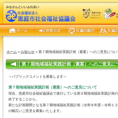
ホーム
お知らせ
社協の紹介
社協の事業
ホーム
»
お知らせ
» 第７期地域福祉実践計画（素案）へのご意見につい
第７期地域福祉実践計画（素案）へのご意見に
～パブリックコメントを募集します～
第７期地域福祉実践計画（
素案
）へのご意見について
現在、恵庭市社会福祉協議会で進行している第６期地域福祉実践計画の
終了することから、
新たな計画期間となる第７期地域福祉実践計画（令和８年度～令和１２
の幅広いご意見を募集いたします。